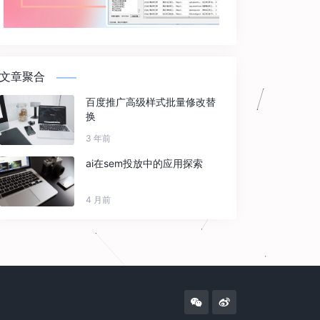
文章聚合
百度推广高级样式批量修改替
换
3 年前
ai在sem投放中的应用探索
4 月前