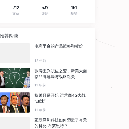
712
537
151
文章
评论
获赞
推荐阅读
电商平台的产品策略和标价
12 年前
张涛王兴职位之变，新美大面
临品牌危局与战略迷失
11 年前
换帅只是开始 运营商4G大战
“加速”
11 年前
互联网和科技如何塑造了今天
的科比·布莱恩特？