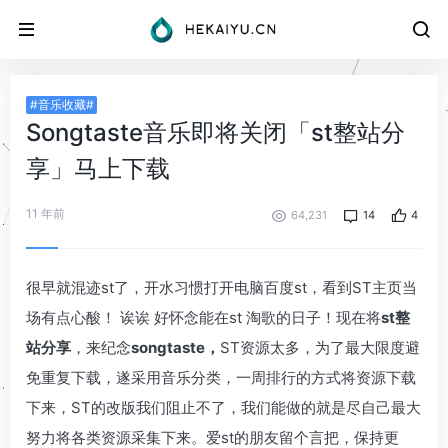
#音乐收藏#
Songtaste音乐即将关闭「st整站分
享」马上下载
11 年前
64,231
14
4
很早就混迹st了，开水习惯打开电脑百度st，看到ST主页当
场有点心酸！ 诶诶 好怀念能在st 淘歌的日子！现在将
st整
站分享
，来纪念
songtaste
，
ST资源太多，为了最大限度避
免重复下载，遂采用音乐分类，一周排行的方式将资源下载
下来，ST的改版我们阻止不了，我们能做的就是尽自己最大
努力将各类资源采集下来。爱st的朋友留个言把，保持更