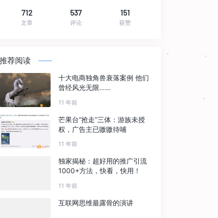
712
537
151
文章
评论
获赞
推荐阅读
十大电商独角兽衰落案例 他们
曾经风光无限……
11 年前
芒果台“抢走”三体：游族未授
权，广告主已嗷嗷待哺
11 年前
独家揭秘：超好用的推广引流
1000+方法，快看，快用！
11 年前
互联网思维最露骨的演讲