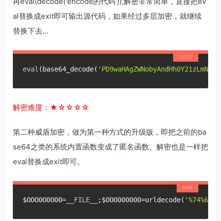
再eval(decode('encode的代码')),解密非常简单，直接把ev
al替换成exit即可输出源代码，如果经过多层加密，就继续
替换下去...
eval
(base64_decode(
'PD9waHAgZWNobyAndHh0Y21zLmNvbS
解密难度：★☆☆☆☆
第二种威盾加密，做为第一种方式的升级版，即把之前的ba
se64之类的系统内置函数变成了匿名函数。解密也是一样把
eval替换成exit即可。
$OOO0O0O00=
__FILE__
;$OOO000000=urldecode(
'%74%68%3