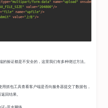
ctype
=
"multipart/form-data"
name
=
"upload"
onsubmit
=
"retu
AX_FILE_SIZE"
value
=
"204800"
/>
=
"file"
name
=
"upfile"
/>
ubmit"
value
=
"上传"
/>
户端的验证都是不安全的，这里我们有多种绕过方法。
使用抓包工具查看客户端是否向服务器提交了数据包，
看返回结果。