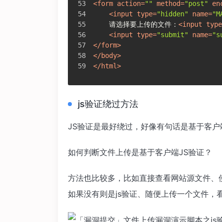
<
form
action
=
""
method
=
"post"
en
<
input
type
=
"hidden"
name
=
"M
    请选择要上传的文件：
<
input
type
<
input
type
=
"submit"
name
=
"s
</
form
>
</
body
>
</
html
>
js验证绕过方法
JS验证是最好绕过，好像有句话是基于客
如何判断文件上传是基于客户端JS验证？
方法也比较多，比如直接查看网站源文件、
如果没有则是js验证、随便上传一个文件，