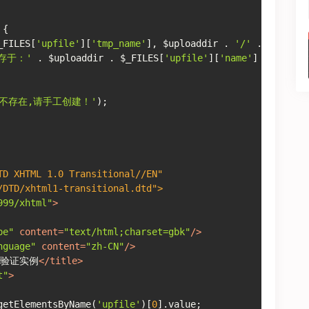
 {
_FILES[
'upfile'
][
'tmp_name'
], $uploaddir . 
'/'
 . $_FILES
存于：'
 . $uploaddir . $_FILES[
'upfile'
][
'name'
] . 
"\n"
;
不存在,请手工创建！'
);
TD XHTML 1.0 Transitional//EN"
/DTD/xhtml1-transitional.dtd">
999/xhtml"
>
pe"
content
=
"text/html;charset=gbk"
/>
nguage"
content
=
"zh-CN"
/>
S验证实例
</
title
>
t"
>
getElementsByName(
'upfile'
)[
0
].value;