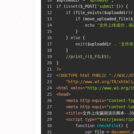
if
 (
isset
($_POST[
'submit'
])) {
if
 (file_exists($uploaddir))
if
 (move_uploaded_file($
echo
'文件上传成功，保
        }
    } 
else
 {
exit
($uploaddir . 
'文件夹
    }
//print_r($_FILES);
}
?>
<!DOCTYPE html PUBLIC "-//W3C//D
    "http://www.w3.org/TR/xhtml1
<
html
xmlns
=
"http://www.w3.org/1
<
head
>
<
meta
http-equiv
=
"Content-Ty
<
meta
http-equiv
=
"content-la
<
title
>
文件上传漏洞演示脚本--J
<
script
type
=
"text/javascrip
function
checkFile
(
) 
{
var
 file = 
document
.