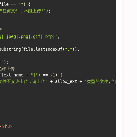
file == 
""
) {
择任何文件，不能上传!"
);
型
g|.jpeg|.png|.gif|.bmp|"
;
substring(file.lastIndexOf(
"."
));
|");
允许上传
f(ext_name + 
"|"
) == 
-1
) {
文件不允许上传，请上传"
 + allow_ext + 
"类型的文件,当前文件类型
</
h3
>