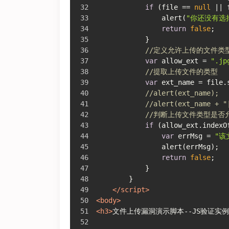
if
 (file == 
null
 || 
                alert(
"你还没有选
return
false
;
            }
//定义允许上传的文件类
var
 allow_ext = 
".jp
//提取上传文件的类型
var
 ext_name = file.
//alert(ext_name);
//alert(ext_name + "
//判断上传文件类型是否
if
 (allow_ext.indexO
var
 errMsg = 
"该
                alert(errMsg);
return
false
;
            }
        }
</
script
>
<
body
>
<
h3
>
文件上传漏洞演示脚本--JS验证实例