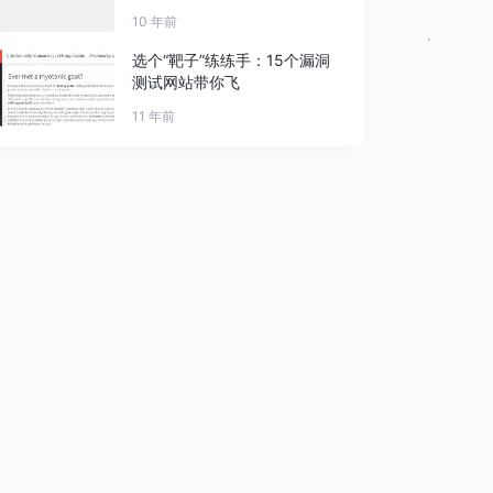
10 年前
选个“靶子”练练手：15个漏洞
[
'upfile'
][
'name'
])) {
测试网站带你飞
11 年前