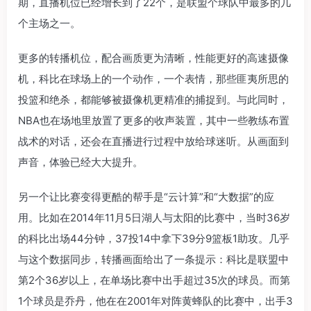
期，直播机位已经增长到了22个，是联盟个球队中最多的几
个主场之一。
更多的转播机位，配合画质更为清晰，性能更好的高速摄像
机，科比在球场上的一个动作，一个表情，那些匪夷所思的
投篮和绝杀，都能够被摄像机更精准的捕捉到。与此同时，
NBA也在场地里放置了更多的收声装置，其中一些教练布置
战术的对话，还会在直播进行过程中放给球迷听。从画面到
声音，体验已经大大提升。
另一个让比赛变得更酷的帮手是“云计算”和“大数据”的应
用。比如在2014年11月5日湖人与太阳的比赛中，当时36岁
的科比出场44分钟，37投14中拿下39分9篮板1助攻。几乎
与这个数据同步，转播画面给出了一条提示：科比是联盟中
第2个36岁以上，在单场比赛中出手超过35次的球员。而第
1个球员是乔丹，他在在2001年对阵黄蜂队的比赛中，出手3