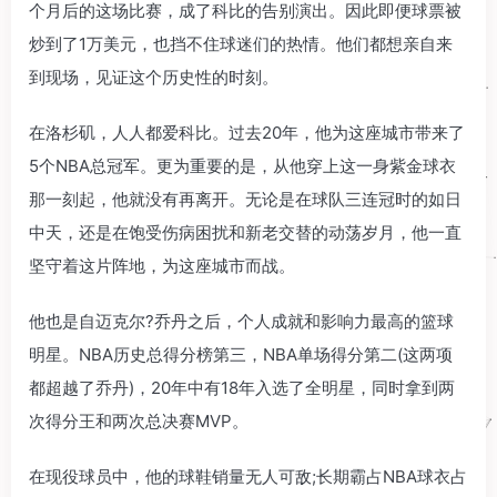
个月后的这场比赛，成了科比的告别演出。因此即便球票被
炒到了1万美元，也挡不住球迷们的热情。他们都想亲自来
到现场，见证这个历史性的时刻。
在洛杉矶，人人都爱科比。过去20年，他为这座城市带来了
5个NBA总冠军。更为重要的是，从他穿上这一身紫金球衣
那一刻起，他就没有再离开。无论是在球队三连冠时的如日
中天，还是在饱受伤病困扰和新老交替的动荡岁月，他一直
坚守着这片阵地，为这座城市而战。
他也是自迈克尔?乔丹之后，个人成就和影响力最高的篮球
明星。NBA历史总得分榜第三，NBA单场得分第二(这两项
都超越了乔丹)，20年中有18年入选了全明星，同时拿到两
次得分王和两次总决赛MVP。
在现役球员中，他的球鞋销量无人可敌;长期霸占NBA球衣占