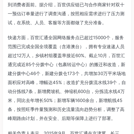
到消费者面前。据介绍，百世供应链已与合作商家针对双十
一预估订单量进行了调查沟通，按照相应需求进行了压力测
试，在系统、人员、客服等方面都做了充分准备。
快递方面，百世汇通全国网络服务点已超过15000个，服务
范围已完成全国全境覆盖（含港澳台），拥有专业速递人员
超过12万人，乡镇村组覆盖率接近60%。截止10月，百世汇
通完成近85个分拨中心（包裹转运中心）的搬迁和改造，新
建分拨中心46个，新建分拨仓173个，共增加30万平米场地
面积应对高峰，增幅达45%；改造扩充分拨流水线39个，自
动分拣线7条，新增爬坡机、伸缩机600台，分拣流水线4万
米，同比去年增长50%；新增车辆1600余台，新增航线45
条，按照旺季件量预测和历史流量流向趋势分析，调整了高
峰期路由计划，并在安全、后期等保障上进行了部署。
相关负责人表示，2015年9月，百世汇通在京津冀、长三