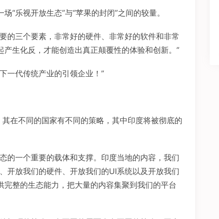
场“乐视开放生态”与“苹果的封闭”之间的较量。
重要的三个要素，非常好的硬件、非常好的软件和非常
起产生化反，才能创造出真正颠覆性的体验和创新。”
下一代传统产业的引领企业！”
索，其在不同的国家有不同的策略，其中印度将被彻底的
生态的一个重要的载体和支撑。印度当地的内容，我们
、开放我们的硬件、开放我们的UI系统以及开放我们
供完整的生态能力，把大量的内容集聚到我们的平台