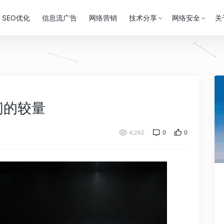
SEO优化
信息流广告
网络营销
技术分享
网络安全
关
闭的较量
4,262
0
0