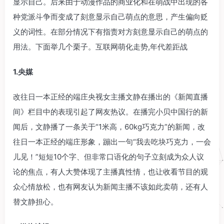
显示自己。后来由于动漫作品的商业化和在萌战中出现的各
种党派斗争而变成了刻意显示自己萌点的意思，产生偏向贬
义的词性。在部分情况下有指责对方刻意显示自己的萌点的
用法。下面举几个栗子。互联网萌化走势,年代差距战
1.央媒
改往日一本正经的端庄央视女主播文静在播出的《新闻直播
间》栏目中的表现引起了网友热议。在播完小贝中国行的新
闻后，文静播了一条关于“1米高，60kg巧克力”的新闻，改
往日一本正经的端庄形象，蹦出一句“我去吃块巧克力，一会
儿见！”短短10个字、但非常口语化的句子立刻成为众人议
论的焦点，有人大赞体现了主播真性情，也让收看节目的观
众心情放松，也有网友认为新闻主播不该如此卖萌，还有人
替文静担心。