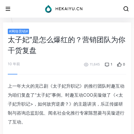
#网络营销#
太子妃”是怎么爆红的？营销团队为你
干货复盘
10 年前
11,645
1
0
上一年大火的克己剧《太子妃升职记》的推行团队时趣互动
为咱们复盘了“太子妃”事例。时趣互动COO吴璇做了《<太
子妃升职记>，如何故穷逆袭？》的主题讲演，乐正传媒研
制与咨询总监彭侃、闻名社会化推行专家陈慧菱与吴璇进行
了互动。