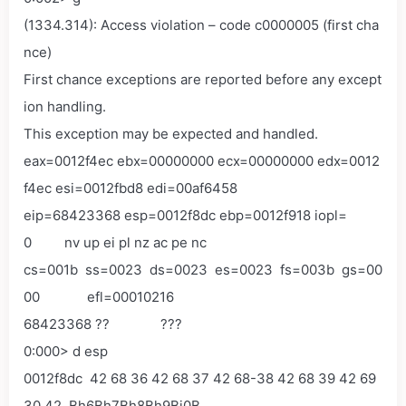
(1334.314): Access violation – code c0000005 (first cha
nce)
First chance exceptions are reported before any except
ion handling.
This exception may be expected and handled.
eax=0012f4ec ebx=00000000 ecx=00000000 edx=0012
f4ec esi=0012fbd8 edi=00af6458
eip=68423368 esp=0012f8dc ebp=0012f918 iopl=
0 nv up ei pl nz ac pe nc
cs=001b ss=0023 ds=0023 es=0023 fs=003b gs=00
00 efl=00010216
68423368 ?? ???
0:000> d esp
0012f8dc 42 68 36 42 68 37 42 68-38 42 68 39 42 69
30 42 Bh6Bh7Bh8Bh9Bi0B