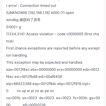
r error : Connection timed out
(UNKNOWN) [192.168.1.16] 4000 (?) open
windbg 捕获到了异常
0:002> g
(1334.314): Access violation – code c0000005 (first cha
nce)
First chance exceptions are reported before any except
ion handling.
This exception may be expected and handled.
eax=0012f4ec ebx=00000000 ecx=00000000 edx=0012
f4ec esi=0012fbd8 edi=00af6458
eip=68423368 esp=0012f8dc ebp=0012f918 iopl=
0 nv up ei pl nz ac pe nc
cs=001b ss=0023 ds=0023 es=0023 fs=003b gs=00
00 efl=00010216