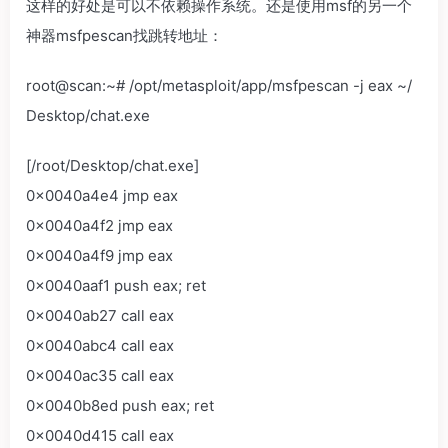
这样的好处是可以不依赖操作系统。还是使用msf的另一个
神器msfpescan找跳转地址：
root@scan:~# /opt/metasploit/app/msfpescan -j eax ~/
Desktop/chat.exe
[/root/Desktop/chat.exe]
0x0040a4e4 jmp eax
0x0040a4f2 jmp eax
0x0040a4f9 jmp eax
0x0040aaf1 push eax; ret
0x0040ab27 call eax
0x0040abc4 call eax
0x0040ac35 call eax
0x0040b8ed push eax; ret
0x0040d415 call eax