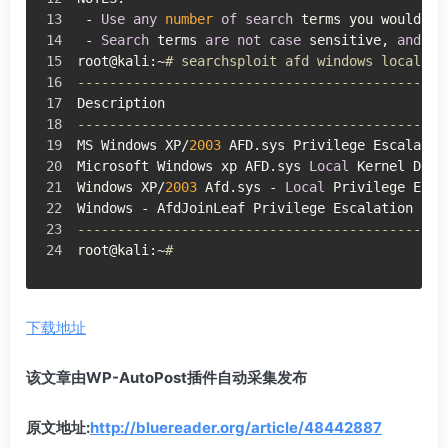
 - 
Use
any
number
of
search
 terms you would 
li
 - 
Search
 terms 
are
not
case
 sensitive, 
and
or
root@kali:~
# searchsploit afd windows local
----------------------------------------------
Description                                   
----------------------------------------------
MS Windows XP/
2003
 AFD.sys Privilege Escalatio
Microsoft Windows xp AFD.sys 
Local
 Kernel DoS 
Windows XP/
2003
 Afd.sys - 
Local
 Privilege Esca
Windows - AfdJoinLeaf Privilege Escalation (MS
----------------------------------------------
root@kali:~
#
下载地址
该文章由WP-AutoPost插件自动采集发布
原文地址:
http://bluereader.org/article/48442887