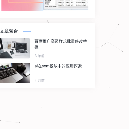
文章聚合
百度推广高级样式批量修改替
换
3 年前
ai在sem投放中的应用探索
4 月前