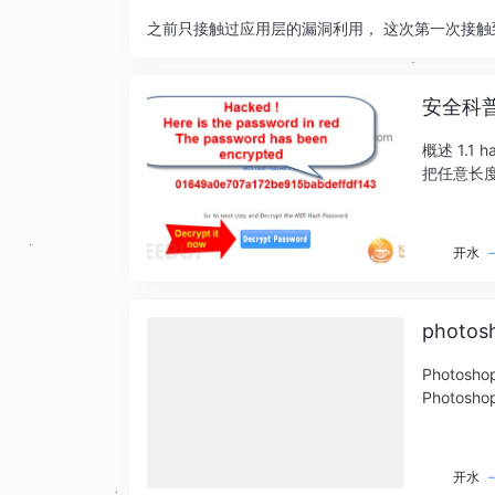
之前只接触过应用层的漏洞利用， 这次第一次接触到
安全科普
‍概述‍ ‍‍
把任意长度的
开水
phot
Photosh
Photosh
开水