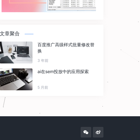
文章聚合
百度推广高级样式批量修改替
换
3 年前
ai在sem投放中的应用探索
5 月前