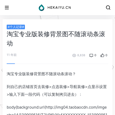
#个人记录#
淘宝专业版装修背景图不随滚动条滚
动
11 年前
8,838
0
0
淘宝专业版装修背景图不随滚动条滚动？
到自己的店铺首页去装修>点选装修>导航装修>点显示设置
>输入下面一段代码（可以复制拷贝进去）：
body{background:url(http://img04.taobaocdn.com/imge
xtra/i4/139909516/T2V96VXk4XXXXXXXXX_!!13990951